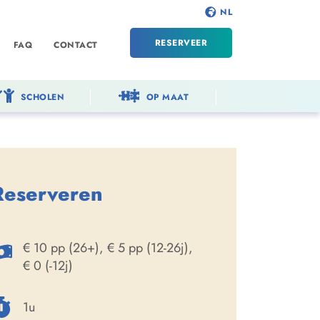
NL
RESERVEER
FAQ
CONTACT
SCHOLEN
OP MAAT
Reserveren
€ 10 pp (26+), € 5 pp (12-26j),
€ 0 (-12j)
1u