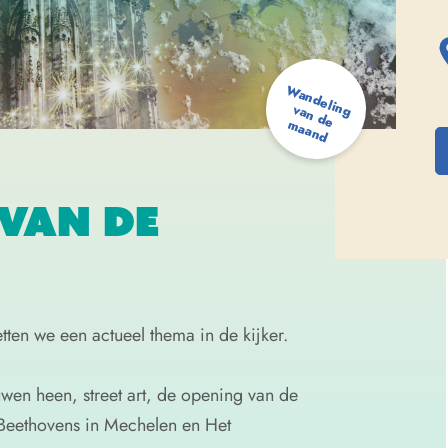
W
a
n
d
e
a
n
d
e
a
a
n
lin
g v
m
d
VAN DE
ten we een actueel thema in de kijker.
en heen, street art, de opening van de
 Beethovens in Mechelen en Het