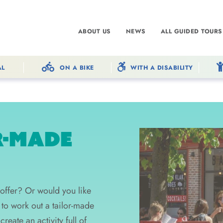
ABOUT US
NEWS
ALL GUIDED TOURS
AL
ON A BIKE
WITH A DISABILITY
R-MADE
 offer? Or would you like
o work out a tailor-made
create an activity full of