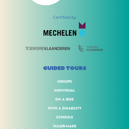
Certified by
GUIDED TOURS
GROUPS
INDIVIDUAL
ON A BIKE
WITH A DISABILITY
SCHOOLS
TAILOR-MADE