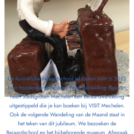
De Koninklijke Beiaardschool Jef Denyn viert in 2022
haar honderdjarig bestaan. Naar aanleiding daarvan
heeft Stadsgidsen Mechelen een Beiaardwandeling
uitgestippeld die je kan boeken bij VISIT Mechelen.
Ook de volgende Wandeling van de Maand staat in
het teken van dit jubileum. We bezoeken de
Beiaardschool en het bijbehorende museum. Afspraak