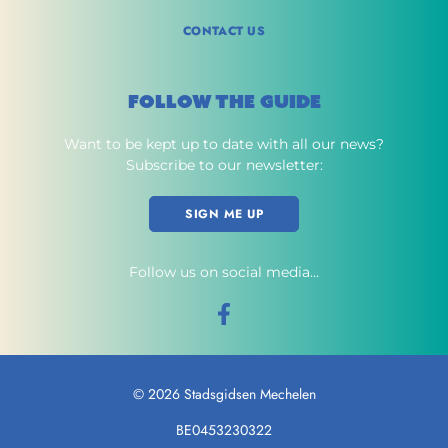
CONTACT US
FOLLOW THE GUIDE
Want to be kept up to date with all our news?
Subscribe to our newsletter:
SIGN ME UP
Follow us on social media...
©
2026 Stadsgidsen Mechelen
BE0453230322